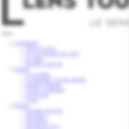
Menu
S’INSPIRER
Selon vos envies
Ici, l’or coule dans nos veines
En vidéos
Nos idées week-end
Explorer
Les essentiels
Le patrimoine / Les sites culturels
Savourer / Déguster
S’Aérer / Se détendre
Terre de trail
À vélo
Préparer
Nos idées week-end
Où dormir ?
Où manger ?
Où boire un verre ?