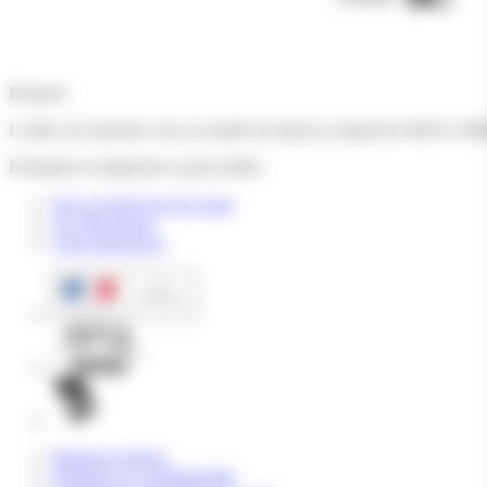
Horaires
L’office de tourisme vous accueille du lundi au samedi de 9h30 à 18h
Fermeture le dimanche et jours fériés.
Nos accueils hors les murs
Nos Brochures
Carte Interactive
Mentions légales
Politique de confidentialité