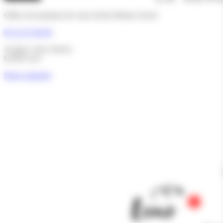
Office de tourisme de Lens-Liévin Hénin-Carvin
03 21 67 66 66
16 place Jean Jaurès,
62300 Lens
Nous contacter