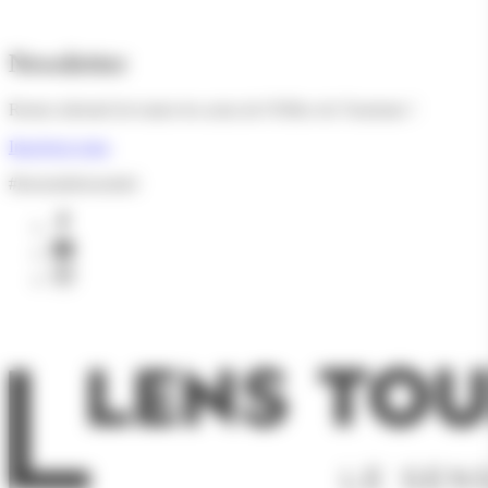
Newsletter
Restez informé de toutes les actus de l'Office de Tourisme !
Inscrivez-vous
#lesensdelessentiel
facebook
youtube
instagram