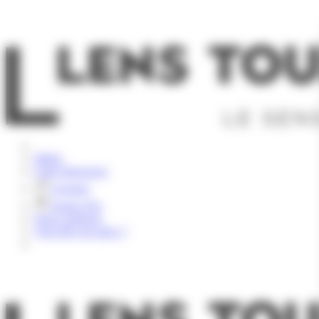
Panneau de gestion des cookies
Rechercher
Météo
Carte Interactive
Groupes
Espace Pro
Nous contacter
Vous êtes sur place ?