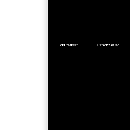
Tout refuser
Personnaliser