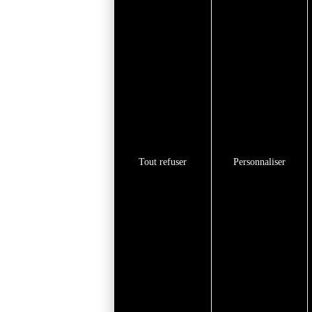
Tout refuser
Personnaliser