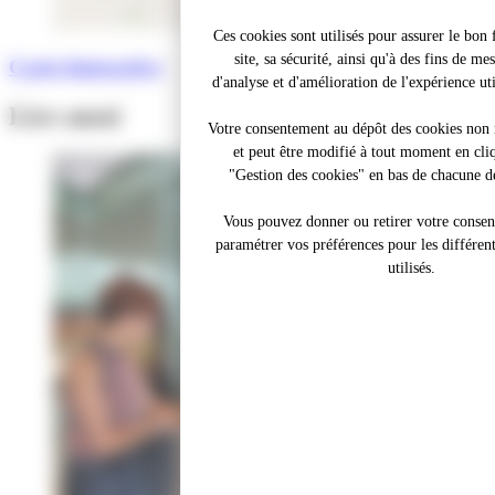
Ces cookies sont utilisés pour assurer le bo
site, sa sécurité, ainsi qu'à des fins de me
Carte Interactive
d'analyse et d'amélioration de l'expérience util
Lire aussi
Votre consentement au dépôt des cookies non n
et peut être modifié à tout moment en cliq
"Gestion des cookies" en bas de chacune de
Vous pouvez donner ou retirer votre conse
paramétrer vos préférences pour les différen
utilisés.