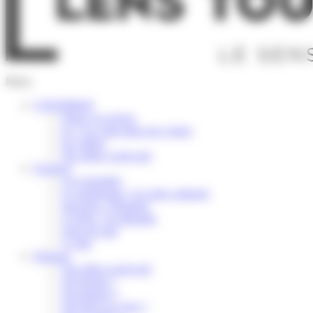
Menu
S’INSPIRER
Selon vos envies
Ici, l’or coule dans nos veines
En vidéos
Nos idées week-end
Explorer
Les essentiels
Le patrimoine / Les sites culturels
Savourer / Déguster
S’Aérer / Se détendre
Terre de trail
À vélo
Préparer
Nos idées week-end
Où dormir ?
Où manger ?
Où boire un verre ?