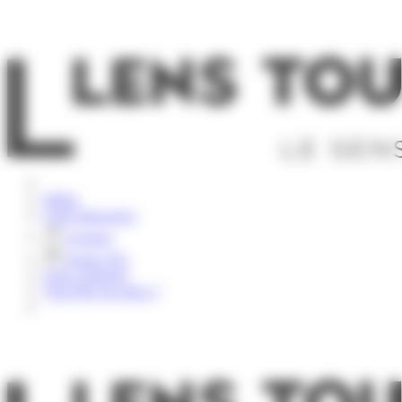
Panneau de gestion des cookies
Rechercher
Météo
Carte Interactive
Groupes
Espace Pro
Nous contacter
Vous êtes sur place ?