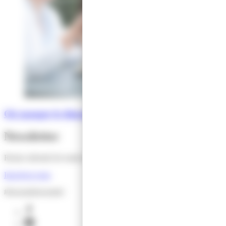
Où manger le dimanche ?
Newsletter
Restez informé de toutes les actus de l'Office de Tourisme !
Inscrivez-vous
#lesensdelessentiel
facebook
youtube