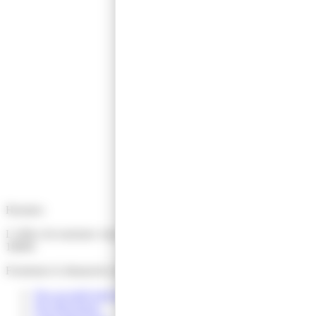
Horaires
L’office de tourisme vous accueille du lundi au samedi de 9h30 à
18h00.
Fermeture le dimanche et jours fériés.
Nos accueils hors les murs
Nos Brochures