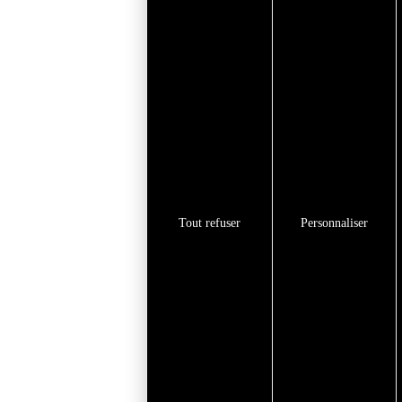
Tout refuser
Personnaliser