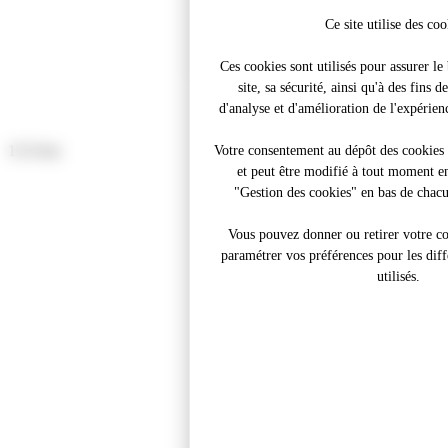
Ce site utilise des coo
Ces cookies sont utilisés pour assurer l
site, sa sécurité, ainsi qu'à des fins 
d'analyse et d'amélioration de l'expérience
15.9 km
Votre consentement au dépôt des cookies n
et peut être modifié à tout moment en
"Gestion des cookies" en bas de chacu
Vous pouvez donner ou retirer votre c
paramétrer vos préférences pour les diff
utilisés.