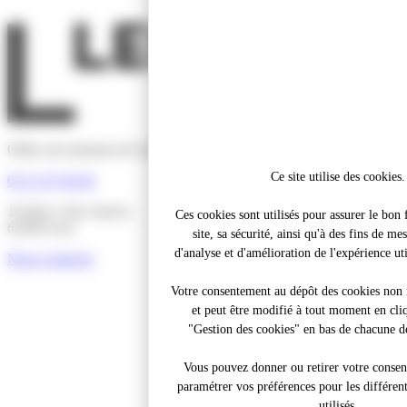
Office de tourisme de Lens-Liévin Hénin-Carvin
Ce site utilise des cookies.
03 21 67 66 66
16 place Jean Jaurès,
Ces cookies sont utilisés pour assurer le bo
62300 Lens
site, sa sécurité, ainsi qu'à des fins de me
d'analyse et d'amélioration de l'expérience util
Nous contacter
Votre consentement au dépôt des cookies non n
et peut être modifié à tout moment en cliq
"Gestion des cookies" en bas de chacune de
Vous pouvez donner ou retirer votre conse
paramétrer vos préférences pour les différen
utilisés.