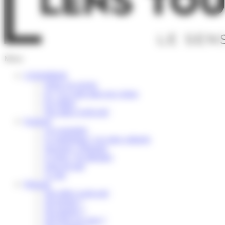
Menu
S’INSPIRER
Selon vos envies
Ici, l’or coule dans nos veines
En vidéos
Nos idées week-end
Explorer
Les essentiels
Le patrimoine / Les sites culturels
Savourer / Déguster
S’Aérer / Se détendre
Terre de trail
À vélo
Préparer
Nos idées week-end
Où dormir ?
Où manger ?
Où boire un verre ?