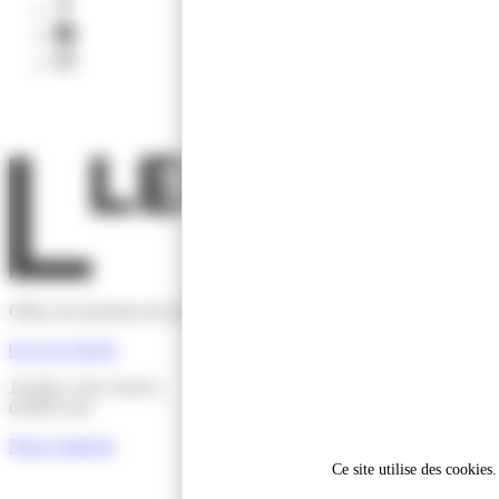
facebook
youtube
instagram
Office de tourisme de Lens-Liévin Hénin-Carvin
03 21 67 66 66
16 place Jean Jaurès,
62300 Lens
Nous contacter
Ce site utilise des cookies.