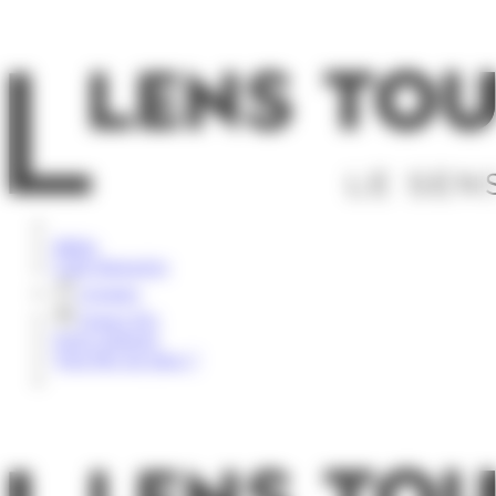
Panneau de gestion des cookies
Rechercher
Météo
Carte Interactive
Groupes
Espace Pro
Nous contacter
Vous êtes sur place ?