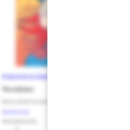
Festival de la Sainte Barbe – autour du 4 décembre
Newsletter
Restez informé de toutes les actus de l'Office de Tourisme !
Inscrivez-vous
#lesensdelessentiel