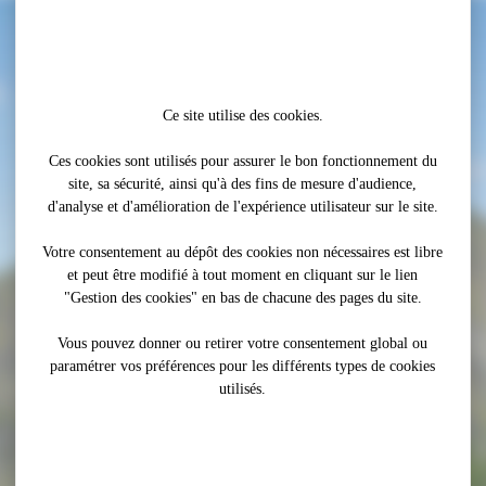
Ce site utilise des cookies.
Ces cookies sont utilisés pour assurer le bon fonctionnement du
site, sa sécurité, ainsi qu'à des fins de mesure d'audience,
d'analyse et d'amélioration de l'expérience utilisateur sur le site.
Votre consentement au dépôt des cookies non nécessaires est libre
et peut être modifié à tout moment en cliquant sur le lien
"Gestion des cookies" en bas de chacune des pages du site.
Vous pouvez donner ou retirer votre consentement global ou
paramétrer vos préférences pour les différents types de cookies
utilisés.