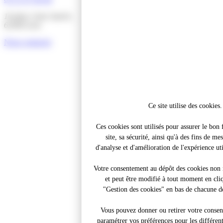
16 place Jean Jaurès,
62300 Lens
Nous contacter
Ce site utilise des cookies.
Ces cookies sont utilisés pour assurer le bo
site, sa sécurité, ainsi qu'à des fins de me
d'analyse et d'amélioration de l'expérience util
Votre consentement au dépôt des cookies non n
et peut être modifié à tout moment en cliq
"Gestion des cookies" en bas de chacune de
Vous pouvez donner ou retirer votre conse
paramétrer vos préférences pour les différen