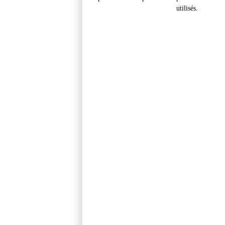
utilisés.