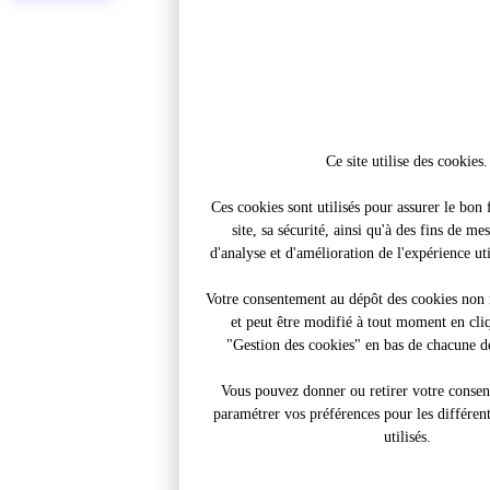
Ce site utilise des cookies.
Ces cookies sont utilisés pour assurer le bo
site, sa sécurité, ainsi qu'à des fins de me
d'analyse et d'amélioration de l'expérience util
Votre consentement au dépôt des cookies non n
et peut être modifié à tout moment en cliq
"Gestion des cookies" en bas de chacune de
Vous pouvez donner ou retirer votre conse
paramétrer vos préférences pour les différen
utilisés.