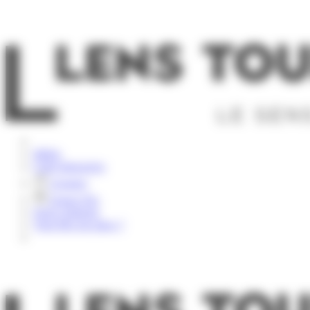
Panneau de gestion des cookies
Rechercher
Météo
Carte Interactive
Groupes
Espace Pro
Nous contacter
Vous êtes sur place ?