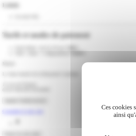
Labels
Accueil vélo
Tarifs et modes de paiement
Tarif réduit : de 8 à 18 ans
7,00 €
Tarif : visite + 3 dégustations
10,00 €
Musée
Le Spot musée de la Brasserie Castelain
13 rue de Pasteur
62410 BENIFONTAINE
Appeler l'établissement
Ces cookies s
Consultez le site web
ainsi qu
Facebook
Situer sur une carte