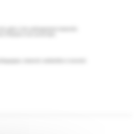
veil, grâce à des aménagements immersifs.
 d’histoire et de savoir-faire.
édagogique, immersif, multimédia et sensoriel.