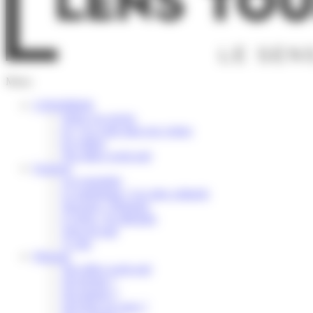
Menu
S’INSPIRER
Selon vos envies
Ici, l’or coule dans nos veines
En vidéos
Nos idées week-end
Explorer
Les essentiels
Le patrimoine / Les sites culturels
Savourer / Déguster
S’Aérer / Se détendre
Terre de trail
À vélo
Préparer
Nos idées week-end
Où dormir ?
Où manger ?
Où boire un verre ?