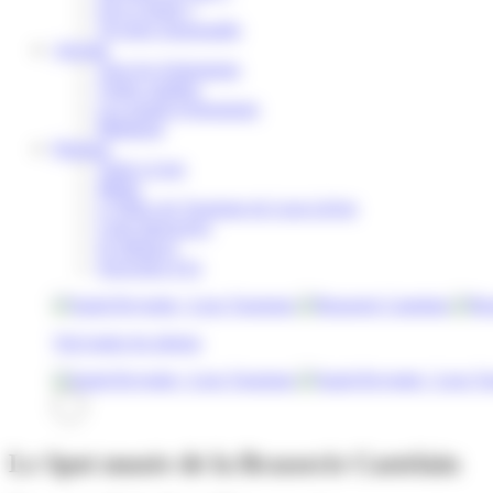
Où se réunir ?
Voyager responsable
Agenda
Tous les événements
Visites guidées
Les grands évènements
Billetterie
Pratique
Venir a Lens
Météo
L’Office de Tourisme de Lens-Liévin
Carte Interactive
Se déplacer
Souvenirs d’ici
Rechercher
Voir toutes les photos
Le Spot musée de la Brasserie Castelain