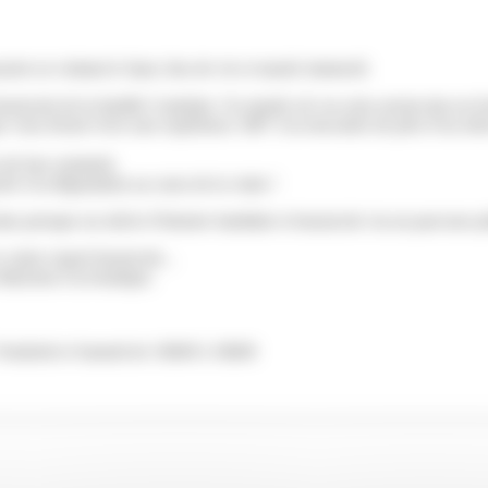
sserie en visitant le Spot, lieu de vie et musée immersif.
rassicole de la famille Castelain. Un musée où vos sens seront mis en é
e vous feront vivre une expérience 360° à la rencontre de près d’un siècle
s de leur sommeil,
e à la dégustation au cœur de la visite !
 presque un siècle d’histoire familiale et brassicole via un parcours p
 notre expert brassicole...
éduction à la boutique.
 Vendredi et Samedi de 10h00 à 18h00