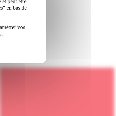
 et peut être
es" en bas de
ramétrer vos
s.