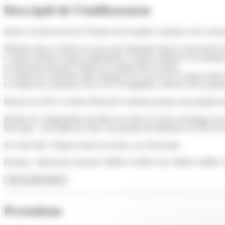
Descriptif de l'établissement
Partez à la découverte de l’histoire de la famille Castelain et de sa bra
Pénétrez dans ce musée où vous serez immerger dans le savoir-faire b
L’espace muséal, l’espace dégustation, l’espace extérieur et la boutiqu
Le parcours est pensé comme un voyage dans le temps,
Le temps de l’ancienne salle à brasser avec ses cuves en cuivre sortie
Le temps de la naissance de la CH’TI originelle, celle de 1978, proposé
Rénové en 2023, le musée Brasserie Castelain propose une plongée dans
Profitez de 3 dégustations de bières au choix (12,5cl) et échangez avec
Bon plan : votre billet de visite vous permet de bénéficier de 10% de r
En visite libre. Départs toutes les heures, sur réservation
Horaires : Mercredi et Jeudi de 10h00 à 12h00 et de 14h00 à 18h00,
Lire la suite
Fermer
Prestations