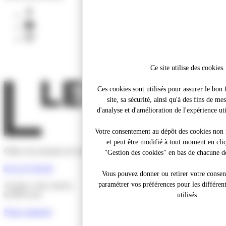
facebook
youtube
instagram
Ce site utilise des cookies.
Ces cookies sont utilisés pour assurer le bo
site, sa sécurité, ainsi qu'à des fins de me
d'analyse et d'amélioration de l'expérience util
Votre consentement au dépôt des cookies non n
et peut être modifié à tout moment en cliq
Office de tourisme de Lens-Liévin Hénin-Carvin
"Gestion des cookies" en bas de chacune de
03 21 67 66 66
Vous pouvez donner ou retirer votre conse
paramétrer vos préférences pour les différen
16 place Jean Jaurès,
62300 Lens
utilisés.
Nous contacter