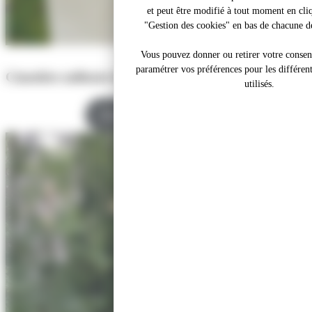
et peut être modifié à tout moment en cliq
"Gestion des cookies" en bas de chacune de
Vous pouvez donner ou retirer votre conse
paramétrer vos préférences pour les différen
Cimetière militaire britannique de Vis-en-Artois
utilisés.
Ecoutez l’expérience