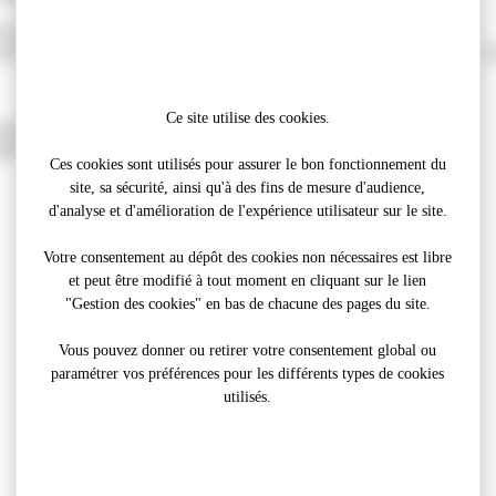
e pour la saison estivale au bord du lac dit des 3 îlets.
petit bain, profitez d'activités nautiques tout au long de la période : 
Ce site utilise des cookies.
ion.fr
aires d'ouverture.
Ces cookies sont utilisés pour assurer le bon fonctionnement du
site, sa sécurité, ainsi qu'à des fins de mesure d'audience,
d'analyse et d'amélioration de l'expérience utilisateur sur le site.
Votre consentement au dépôt des cookies non nécessaires est libre
et peut être modifié à tout moment en cliquant sur le lien
"Gestion des cookies" en bas de chacune des pages du site.
Vous pouvez donner ou retirer votre consentement global ou
paramétrer vos préférences pour les différents types de cookies
utilisés.