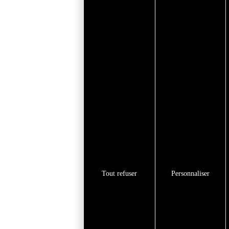
Tout refuser
Personnaliser