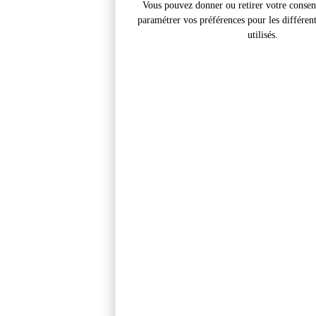
Vous pouvez donner ou retirer votre conse
paramétrer vos préférences pour les différen
utilisés.