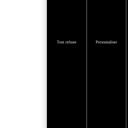
Tout refuser
Personnaliser