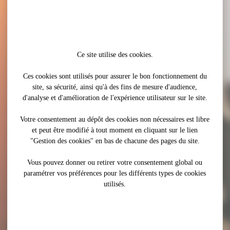
Ce site utilise des cookies.
Ces cookies sont utilisés pour assurer le bon fonctionnement du
site, sa sécurité, ainsi qu'à des fins de mesure d'audience,
d'analyse et d'amélioration de l'expérience utilisateur sur le site.
Votre consentement au dépôt des cookies non nécessaires est libre
et peut être modifié à tout moment en cliquant sur le lien
"Gestion des cookies" en bas de chacune des pages du site.
Vous pouvez donner ou retirer votre consentement global ou
paramétrer vos préférences pour les différents types de cookies
utilisés.