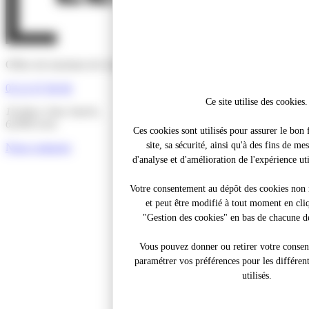
Office de tourisme de Lens-Liévin Hénin-Carvin
03 21 67 66 66
Ce site utilise des cookies.
16 place Jean Jaurès,
62300 Lens
Ces cookies sont utilisés pour assurer le bo
site, sa sécurité, ainsi qu'à des fins de me
Nous contacter
d'analyse et d'amélioration de l'expérience util
Votre consentement au dépôt des cookies non n
et peut être modifié à tout moment en cliq
"Gestion des cookies" en bas de chacune de
Vous pouvez donner ou retirer votre conse
paramétrer vos préférences pour les différen
utilisés.