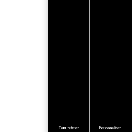
Tout refuser
Personnaliser