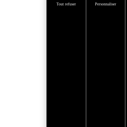
Tout refuser
Personnaliser