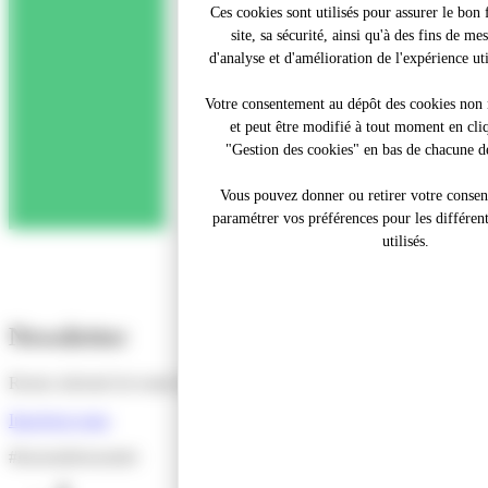
Ces cookies sont utilisés pour assurer le bo
site, sa sécurité, ainsi qu'à des fins de me
d'analyse et d'amélioration de l'expérience util
Votre consentement au dépôt des cookies non n
et peut être modifié à tout moment en cliq
"Gestion des cookies" en bas de chacune de
Vous pouvez donner ou retirer votre conse
paramétrer vos préférences pour les différen
utilisés.
Newsletter
Restez informé de toutes les actus de l'Office de Tourisme !
Inscrivez-vous
#lesensdelessentiel