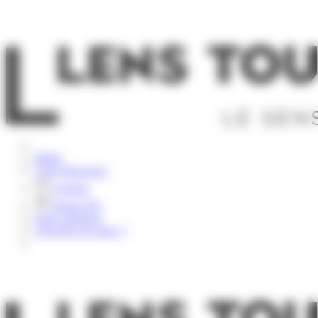
Panneau de gestion des cookies
Rechercher
Météo
Carte Interactive
Groupes
Espace Pro
Nous contacter
Vous êtes sur place ?