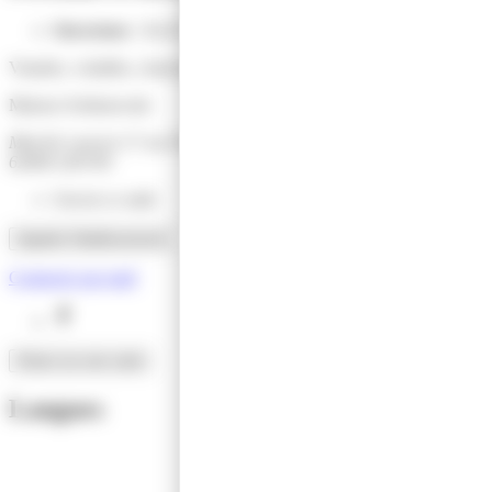
Ouverture
: Du 01 janvier 2026 au 31 décembre 2026
Viandes, volailles, charcuterie
Maison Schimowski
Marché couvert 17 rue Faidherbe
62800 LIEVIN
Ouvert ce midi
Appeler l'établissement
Contacter par mail
Facebook
Situer sur une carte
Langues