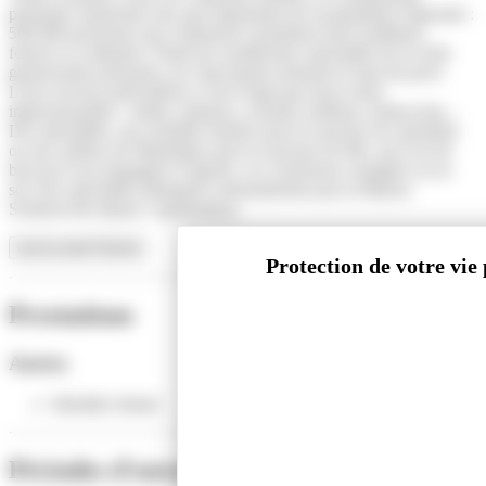
polonaise représente une part importante de la population régionale :
500 000 personnes qui continuent à perpétuer leurs traditions
festives et culinaires. Parmi les nombreuses spécialités de la riche
gastronomie polonaise, les charcuteries tiennent le haut du pavé.
Leurs saveurs particulières n’ont d’égal que leurs noms
imprononçables : metka, kabanos, sossiski, kielbasa, krakowska…
Des spécialités, aux tonalités fumées pour la saucisse de cheminée
ou aux arômes de Marjolaine pour la saucisse de fête, qu’il est de
bon ton d’accompagner d’ógorki, ces cornichons vinaigrés ou au
sel. Des spécialités fabriquées artisanalement par la Maison
Schimowski depuis 3 générations.
Lire la suite
Fermer
Prestations
Autres
Mobilité réduite
Périodes d'ouverture