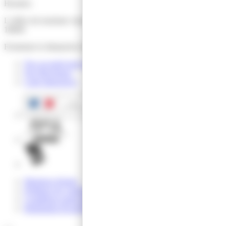
Horaires
L’office de tourisme vous accueille du lundi au samedi de 9h30 à
18h00.
Fermeture le dimanche et jours fériés.
Nos accueils hors les murs
Nos Brochures
Carte Interactive
Mentions légales
Politique de confidentialité
Conditions particulières de vente
Réalisation Koredge