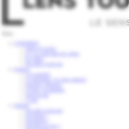
Menu
S’INSPIRER
Selon vos envies
Ici, l’or coule dans nos veines
En vidéos
Nos idées week-end
Explorer
Les essentiels
Le patrimoine / Les sites culturels
Savourer / Déguster
S’Aérer / Se détendre
Terre de trail
À vélo
Préparer
Nos idées week-end
Où dormir ?
Où manger ?
Où boire un verre ?