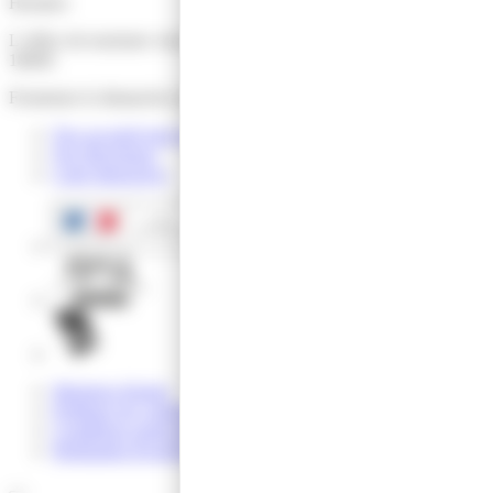
Horaires
L’office de tourisme vous accueille du lundi au samedi de 9h30 à
18h00.
Fermeture le dimanche et jours fériés.
Nos accueils hors les murs
Nos Brochures
Carte Interactive
Mentions légales
Politique de confidentialité
Conditions particulières de vente
Réalisation Koredge