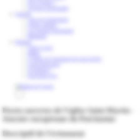
Où se réunir ?
Voyager responsable
Agenda
Tous les événements
Visites guidées
Les grands évènements
Billetterie
Pratique
Venir a Lens
Météo
L’Office de Tourisme de Lens-Liévin
Carte Interactive
Se déplacer
Souvenirs d’ici
Rechercher
Portes ouvertes de l'église Saint-Martin -
Journée européenne du Patrimoine
Descriptif de l'événement