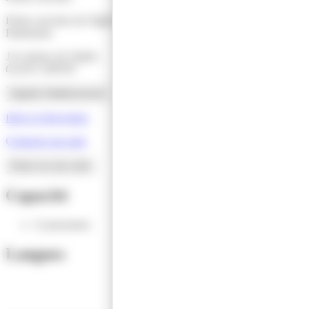
Portes ouvertes de l'église Saint-Martin - Journée européenne du
Patrimoine
14 contour de l'église
62220 CARVIN
Appeler l'établissement
Infos et réservation
Contacter par mail
Situer sur une carte
Capacité
12 personnes
Langues