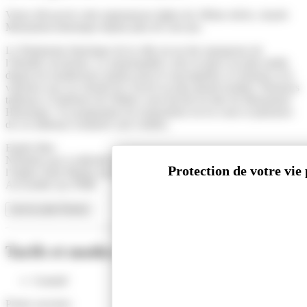
Venez découvrir cette majestueuse église du 18ème siècle, classée
Monument historique depuis plus de cent ans.
Le Patrimoine historique de la ville est un des marqueurs de
l’identité carvinoise. La municipalité a mis en place un plan inédit
depuis de nombreuses années pour le sauvegarder, le restaurer et le
valoriser avec la volonté de l’ouvrir au plus grand nombre. Plusieurs
tableaux à l'intérieur de l'édifice sont inscrits au titre de Monument
Historique. Un programme de restauration est en cours et plusieurs
de ces tableaux restaurés sont visibles.
Entrée libre
N'hésitez pas à solliciter les membres de l'association Sauvegarde de
l’Eglise Saint Martin sur place pour une visite guidée.
Accessible aux PMR
Lire la suite
Fermer
Tarifs et modes de paiement
Gratuité
Portes ouvertes