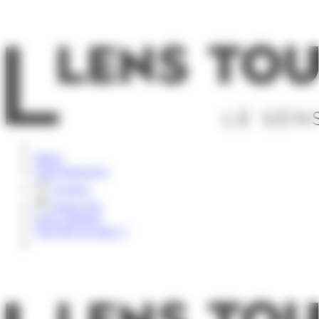
Panneau de gestion des cookies
Rechercher
Météo
Carte Interactive
Groupes
Espace Pro
Nous contacter
Vous êtes sur place ?