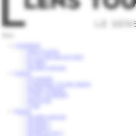
Menu
S’INSPIRER
Selon vos envies
Ici, l’or coule dans nos veines
En vidéos
Nos idées week-end
Explorer
Les essentiels
Le patrimoine / Les sites culturels
Savourer / Déguster
S’Aérer / Se détendre
Terre de trail
À vélo
Préparer
Nos idées week-end
Où dormir ?
Où manger ?
Où boire un verre ?