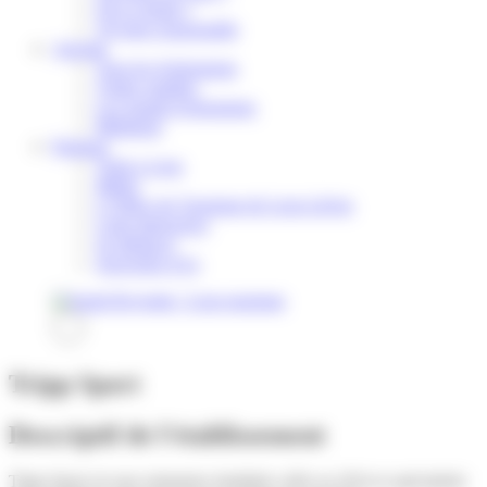
Où se réunir ?
Voyager responsable
Agenda
Tous les événements
Visites guidées
Les grands évènements
Billetterie
Pratique
Venir a Lens
Météo
L’Office de Tourisme de Lens-Liévin
Carte Interactive
Se déplacer
Souvenirs d’ici
Rechercher
Tripp Sport
Descriptif de l'établissement
Tripp Sport est une entreprise familiale créée en 2014 et spécialisée