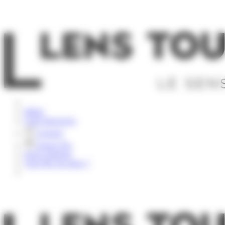
Panneau de gestion des cookies
Rechercher
Météo
Carte Interactive
Groupes
Espace Pro
Nous contacter
Vous êtes sur place ?