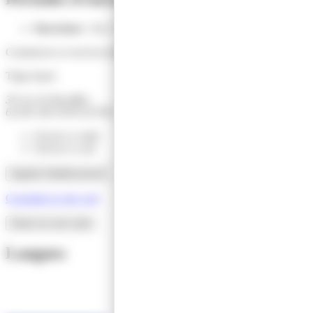
Ouverture
: Du 17 janvier 2022 au 01 janvier 2030
Commerces et services divers
Tripp Sport
30 rue de Boyeffles
62160 AIX-NOULETTE
Ouvert ce midi
Ouvert ce soir
Appeler l'établissement
Consultez le site web
Situer sur une carte
Langues