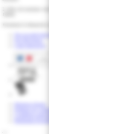
L’office de tourisme vous accueille du lundi au samedi de 9h30 à
18h00.
Fermeture le dimanche et jours fériés.
Nos accueils hors les murs
Nos Brochures
Carte Interactive
Mentions légales
Politique de confidentialité
Conditions particulières de vente
Réalisation Koredge