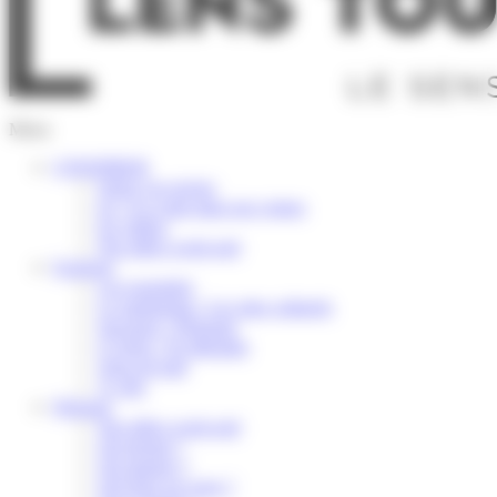
Menu
S’INSPIRER
Selon vos envies
Ici, l’or coule dans nos veines
En vidéos
Nos idées week-end
Explorer
Les essentiels
Le patrimoine / Les sites culturels
Savourer / Déguster
S’Aérer / Se détendre
Terre de trail
À vélo
Préparer
Nos idées week-end
Où dormir ?
Où manger ?
Où boire un verre ?