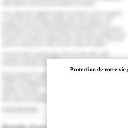
dans triathlon, trail ainsi qu’une gamme de nutrition.
Chez Tripp Sport, Matthieu pratique lui-même le trail et le triathlon
et vous livre ses meilleurs conseils, selon votre niveau et votre
pratique et trouve le meilleur équipement pour améliorer vos
performances. Il teste un maximum de ses produits et vous propose
de les tester vous aussi avant d’acheter. Vous pouvez compter sur ses
conseils et son retour d’expérience pour faire votre choix entre deux
paires de running, deux vélos ou deux combis de triathlon.
Ouvert le lundi et mardi de 9h à 12h et de 14h à 18h / jeudi,
vendredi et samedi de 9h à 18h.
Fermé les mercredis et dimanches.
Pour le monde de la chaussure, vous serez accompagné par
Matthieu Demey, technicien Trail Running diplômé sur Arras,
Liévin, Lens, Béthune, pendant 45min pour ainsi avoir la chaussure
adaptée à votre pied !
Pour cela, il est nécessaire de prendre rendez-vous sur
http://rendezvous.trippsport.fr
Lire la suite
Fermer
Périodes d'ouverture