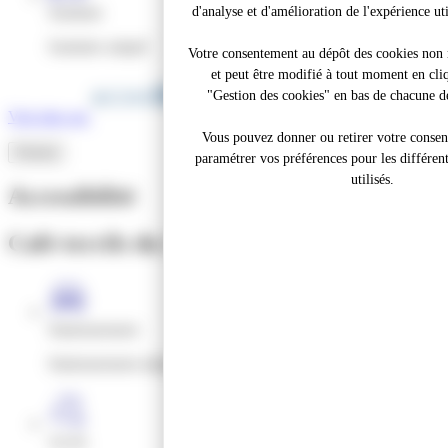
d'analyse et d'amélioration de l'expérience util
Sanitaire
Sanitaire adapté
Votre consentement au dépôt des cookies non n
et peut être modifié à tout moment en cliq
"Gestion des cookies" en bas de chacune de
Voir plus sur
Vous pouvez donner ou retirer votre conse
Fermer
paramétrer vos préférences pour les différen
utilisés.
Accessibilité
Café-terrils du 11/19
Stationnement
Stationnement adapté dans l'établissement
Accès