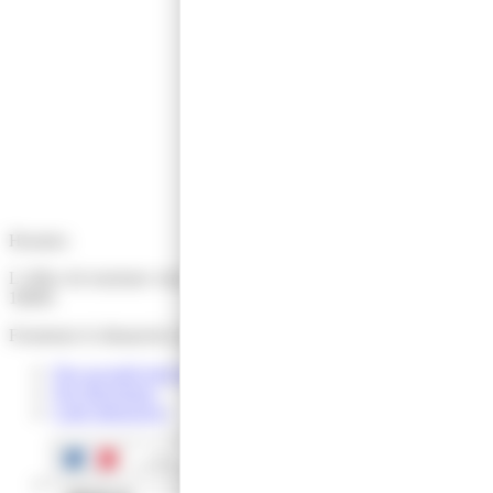
Horaires
L’office de tourisme vous accueille du lundi au samedi de 9h30 à
18h00.
Fermeture le dimanche et jours fériés.
Nos accueils hors les murs
Nos Brochures
Carte Interactive