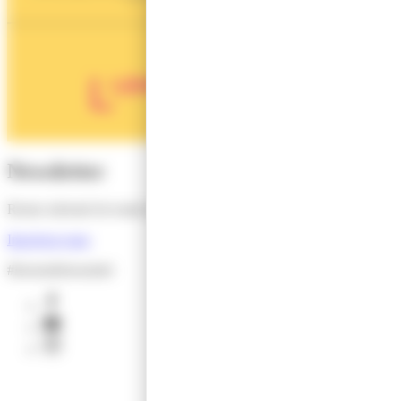
Newsletter
Restez informé de toutes les actus de l'Office de Tourisme !
Inscrivez-vous
#lesensdelessentiel
facebook
youtube
instagram