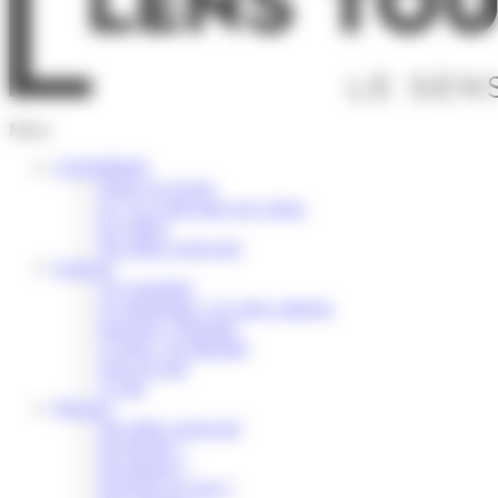
Menu
S’INSPIRER
Selon vos envies
Ici, l’or coule dans nos veines
En vidéos
Nos idées week-end
Explorer
Les essentiels
Le patrimoine / Les sites culturels
Savourer / Déguster
S’Aérer / Se détendre
Terre de trail
À vélo
Préparer
Nos idées week-end
Où dormir ?
Où manger ?
Où boire un verre ?