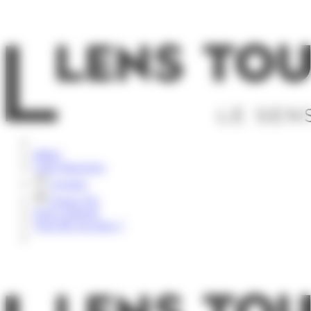
Panneau de gestion des cookies
Rechercher
Météo
Carte Interactive
Groupes
Espace Pro
Nous contacter
Vous êtes sur place ?