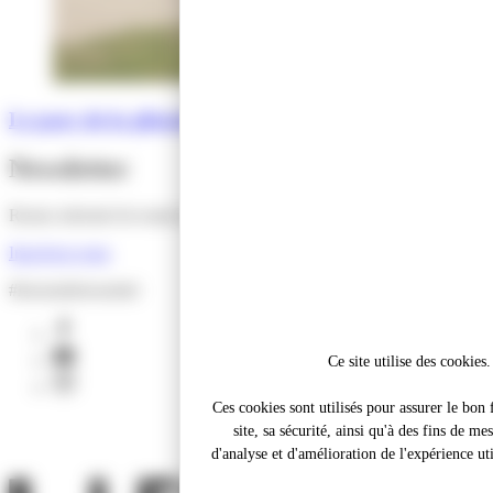
Le parc de la glissoire avec les enfants
Newsletter
Restez informé de toutes les actus de l'Office de Tourisme !
Inscrivez-vous
#lesensdelessentiel
facebook
youtube
Ce site utilise des cookies.
instagram
Ces cookies sont utilisés pour assurer le bo
site, sa sécurité, ainsi qu'à des fins de me
d'analyse et d'amélioration de l'expérience util