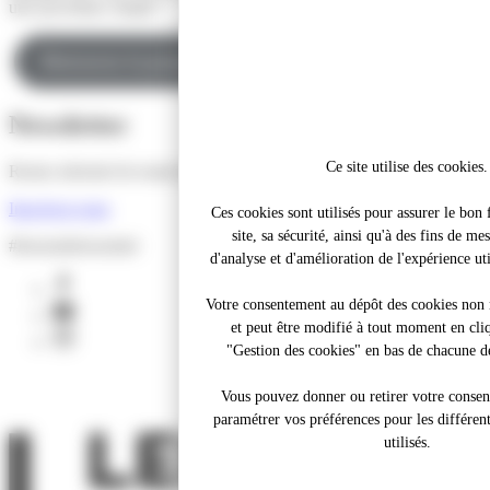
une procédure simple !
Retrouvez la propriété de votre fiche établissement
Newsletter
Ce site utilise des cookies.
Restez informé de toutes les actus de l'Office de Tourisme !
Inscrivez-vous
Ces cookies sont utilisés pour assurer le bo
site, sa sécurité, ainsi qu'à des fins de me
#lesensdelessentiel
d'analyse et d'amélioration de l'expérience util
facebook
Votre consentement au dépôt des cookies non n
youtube
et peut être modifié à tout moment en cliq
instagram
"Gestion des cookies" en bas de chacune de
Vous pouvez donner ou retirer votre conse
paramétrer vos préférences pour les différen
utilisés.