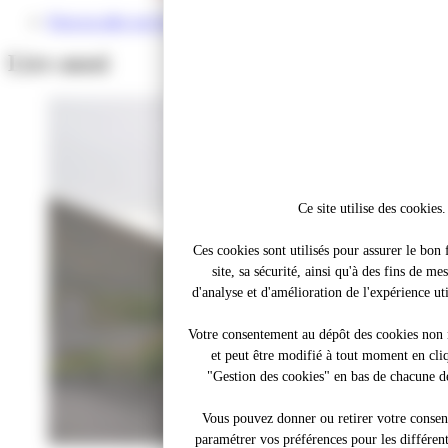
Peut-on aller sur les terrils avec un chien ?
Lire aussi
Ce site utilise des cookies.
Ces cookies sont utilisés pour assurer le bo
site, sa sécurité, ainsi qu'à des fins de me
d'analyse et d'amélioration de l'expérience util
Votre consentement au dépôt des cookies non n
et peut être modifié à tout moment en cliq
"Gestion des cookies" en bas de chacune de
Vous pouvez donner ou retirer votre conse
paramétrer vos préférences pour les différen