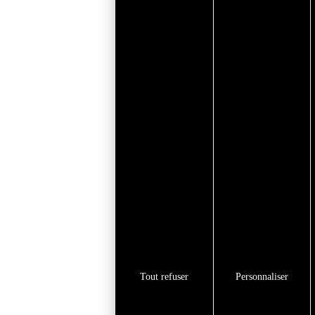
Tout refuser
Personnaliser