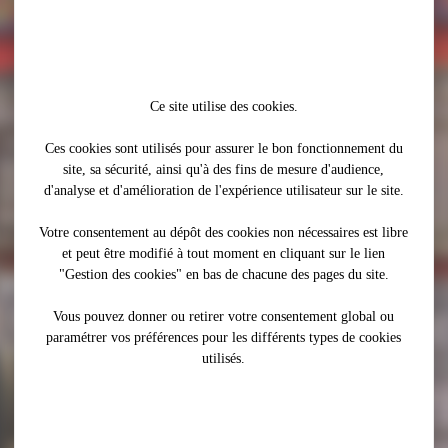
Ce site utilise des cookies.
Ces cookies sont utilisés pour assurer le bon fonctionnement du
site, sa sécurité, ainsi qu'à des fins de mesure d'audience,
d'analyse et d'amélioration de l'expérience utilisateur sur le site.
Votre consentement au dépôt des cookies non nécessaires est libre
et peut être modifié à tout moment en cliquant sur le lien
"Gestion des cookies" en bas de chacune des pages du site.
Vous pouvez donner ou retirer votre consentement global ou
paramétrer vos préférences pour les différents types de cookies
utilisés.