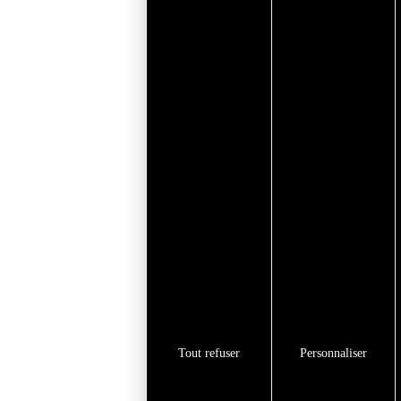
Tout refuser
Personnaliser