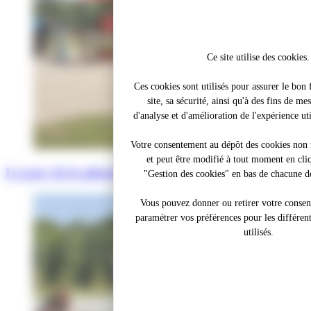
Ce site utilise des cookies.
Ces cookies sont utilisés pour assurer le bo
site, sa sécurité, ainsi qu'à des fins de me
d'analyse et d'amélioration de l'expérience util
Votre consentement au dépôt des cookies non n
et peut être modifié à tout moment en cliq
Le parc de la glissoire avec les enfants
"Gestion des cookies" en bas de chacune de
Vous pouvez donner ou retirer votre conse
paramétrer vos préférences pour les différen
utilisés.